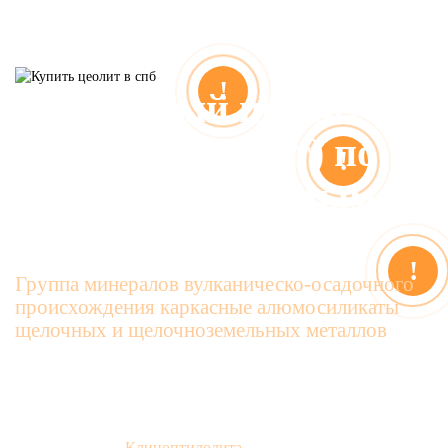
!
Природный цеолит
(клиноптилолит) по
!
выгодным оптовым
ценам
!
Группа минералов вулканическо-осадочного
происхождения каркасные алюмосиликаты
щелочных и щелочноземельных металлов
Высокое содержание
Клиноптилолита