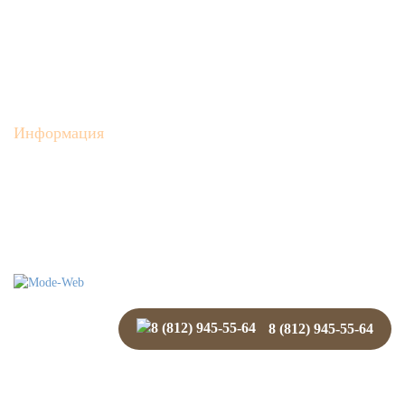
О цеолите
Клиноптилолит
Холинские цеолиты
Вакансии
Цеолит оптом
Карта сайта
Информация
Новости нашей компании
Статьи
Очистка масла цеолитами
Контакты
Доставка и оплата
поддержка и
разработка сайта
8 (812) 945-55-64