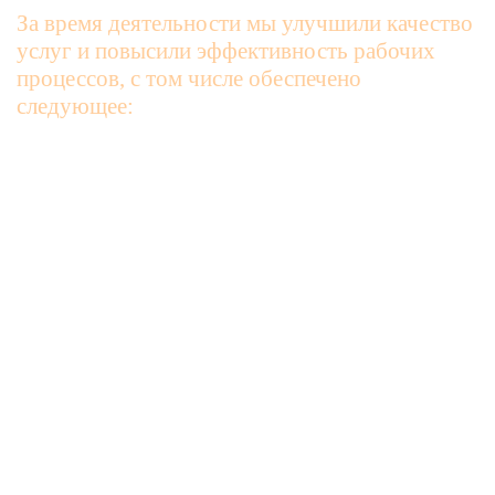
За время деятельности мы улучшили качество
услуг и повысили эффективность рабочих
процессов, с том числе обеспечено
следующее:
Гарантия надежности
Мы следим за качеством материалов, состоянием
транспорта, внимательно подбираем водителей. Это
позволило достичь отсутствия проблем, которые привели
бы к задержкам или неудовольствию заказчиков. Прямые
поставки без посредников.
Снижение цен
Оптовая продажа, налаженное сотрудничество с рядом