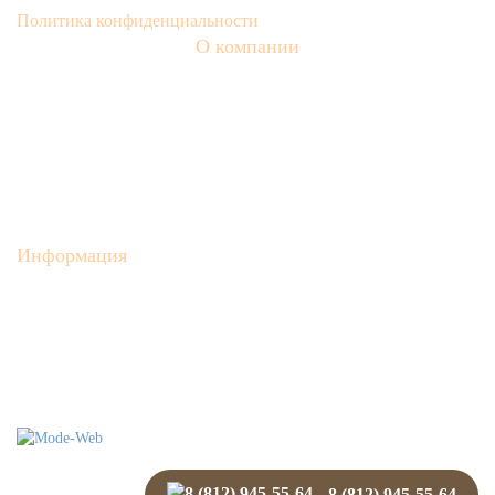
Политика конфиденциальности
О компании
О нас
О цеолите
Клиноптилолит
Холинские цеолиты
Вакансии
Цеолит оптом
Карта сайта
Информация
Новости нашей компании
Статьи
Очистка масла цеолитами
Контакты
Доставка и оплата
поддержка и
разработка сайта
8 (812) 945-55-64