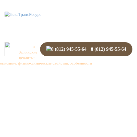
Menu
Главная
»
8 (812) 945-55-64
Холинские
цеолиты:
описание, физико-химические свойства, особенности
Холинские
цеолиты: описание,
физико-химические
свойства,