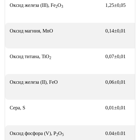
Оксид железа (III), Fe
O
1,25±0,05
2
3
Оксид магния, MnO
0,14±0,01
Оксид титана, TiO
0,07±0,01
2
Оксид железа (II), FeO
0,06±0,01
Сера, S
0,01±0,01
Оксид фосфора (V), P
O
0.04±0.01
2
5