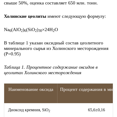
свыше 50%, оценка составляет 650 млн. тонн.
Холинские цеолиты
имеют следующую формулу:
Na
(AlO
)
(SiO
)
×24H
O
6
2
6
2
30
2
В таблице 1 указан оксидный состав цеолитного
минерального сырья из Холинского месторождения
(P=0.95)
Таблица 1. Процентное содержание оксидов в
цеолитах Холинского месторождения
Наименование оксида
Процент содержания в мине
Диоксид кремния, SiO
65,6±0,16
2