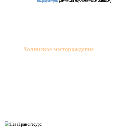
информации
(включая персональные данные).
АКЦИЯ!!! 87 руб/кг
От 50кг / фр.3-5мм / Склад г.СПб
В наличии: Цеолит-Клиноптилолит
Холинское месторождение
Время проведения акции ограничено!!!
00
00
00
00
1992 - 2022 © НПП «НЕВАТРАНСРЕСУРС».