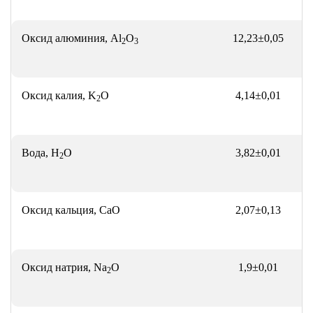
Оксид алюминия, Al
O
12,23±0,05
2
3
Оксид калия, K
O
4,14±0,01
2
Вода, H
O
3,82±0,01
2
Оксид кальция, CaO
2,07±0,13
Оксид натрия, Na
O
1,9±0,01
2